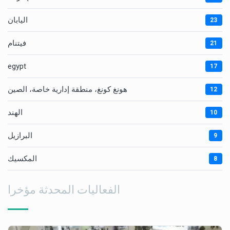
اليابان
23
فيتنام
21
egypt
17
هونغ كونغ، منطقة إدارية خاصة، الصين
12
الهند
10
البرازيل
9
المكسيك
8
الفعاليات المحدثة مؤخرا