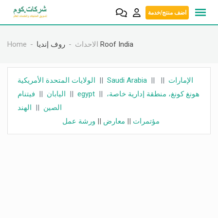
Skip
اضف منتج/خدمة
to
content
روف إنديا Roof India
الاحداث
Home
الإمارات
||
||
Saudi Arabia
||
الولايات المتحدة الأمريكية
هونغ كونغ، منطقة إدارية خاصة،
||
egypt
||
اليابان
||
فيتنام
الصين
||
الهند
مؤتمرات
||
معارض
||
ورشة عمل