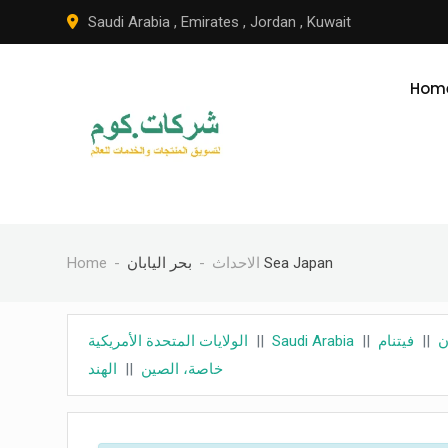
Skip
Saudi Arabia
,
Emirates
,
Jordan
,
Kuwait
to
content
Hom
بحر اليابان Sea Japan
الاحداث
Home
ن
||
فيتنام
||
Saudi Arabia
||
الولايات المتحدة الأمريكية
خاصة، الصين
||
الهند