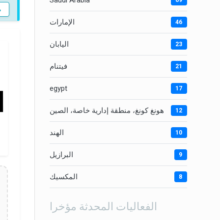
Saudi Arabia
69
م
الإمارات
46
اليابان
23
فيتنام
21
egypt
17
هونغ كونغ، منطقة إدارية خاصة، الصين
12
الهند
10
البرازيل
9
المكسيك
8
الفعاليات المحدثة مؤخرا