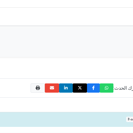
 الحدث:
ث