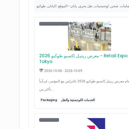
مامات: شحن, لوجستيات, نقل بحري, يابان • الموقع: اليابان, طوكيو
نفس التصنيف والموقع
معرض ريتيـل إكسبو طوكيو 2026 - Retail Expo
Tokyo
2026-10-08 - 2026-10-09
سيُقام معرض ريتيل إكسبو طوكيو 2026 بالتزامن مع المؤتمر، مُرحِّباً
بأكثر من…
الخدمات اللوجستية والنقل
Packaging
نفس التصنيف