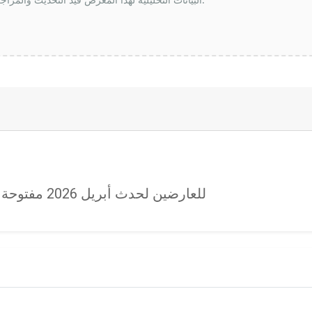
بيان صحفي: دعوة Sea Japan 2026 للعارضين لحدث أبريل 2026 مفتوحة الآن