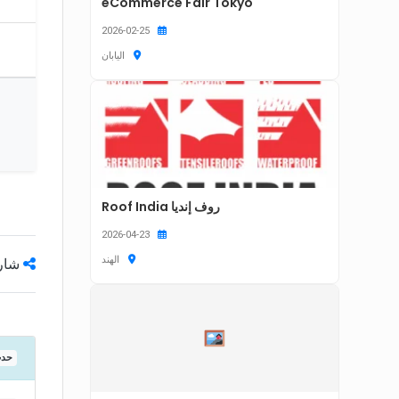
eCommerce Fair Tokyo
2026-02-25
اليابان
روف إنديا Roof India
2026-04-23
الهند
شارك
3 حد