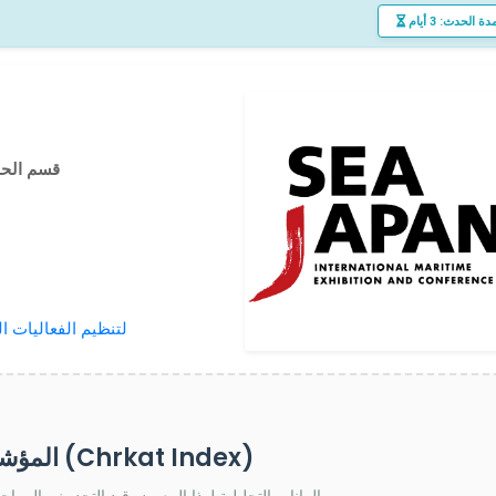
دة الحدث: 3 أيام
قسم الح
شركة إنفورما - informa لتنظيم الفعالي
المؤشر التحليلي (Chrkat Index)
البيانات التحليلية لهذا المعرض قيد التحديث والمراجعة حالياً وسيتم تحديثها قريباً.