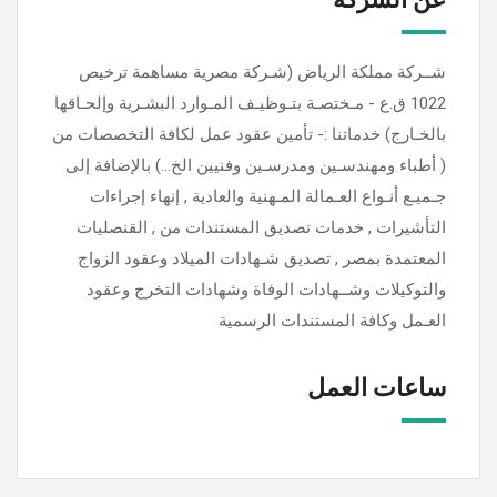
شــركة مملكة الرياض (شـركة مصرية مساهمة ترخيص
1022 ق.ع - مـختصـة بتـوظيـف المـوارد البشـرية وإلحـاقها
بالخـارج) خدماتنا :- تأمين عقود عمل لكافة التخصصات من
( أطباء ومهندسـين ومدرسـين وفنيين الخ...) بالإضافة إلى
جـميـع أنـواع العـمالة المـهنية والعادية , إنهاء إجراءات
التأشيرات , خدمات تصديق المستندات من , القنصليات
المعتمدة بمصر , تصديق شـهادات الميلاد وعقود الزواج
والتوكيلات وشــهادات الوفاة وشهادات التخرج وعقود
العـمل وكافة المستندات الرسمية
ساعات العمل