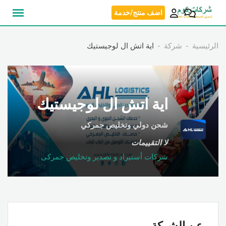
نتقل
اضف منتج/خدمة
لى
لمحتوى
الرئيسية
شركة
اية اتش ال لوجيستيك
اية اتش ال لوجيستيك
شحن دولي وتخليص جمركي
لا التقييمات
شركات أستيراد و تصدير وتخليص جمركى
عن الشركة