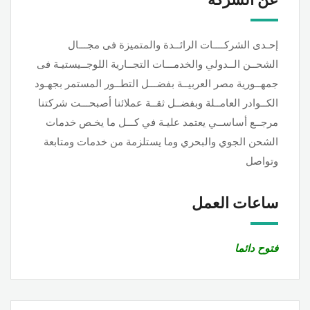
إحـدى الشركــــات الرائــدة والمتميزة فى مجـــال
الشحــن الــدولي والخدمـــات التجــارية اللوجــيستيـة فى
جمهــورية مصر العربيــة بفضـــل التطــور المستمر بجهـود
الكــوادر العامــلة وبفضــل ثقــة عملائنا أصبحـــت شركتنا
مرجــع أساســي يعتمد عليـة في كـــل ما يخـص خدمات
الشحن الجوي والبحري وما يستلزمة من خدمات ومتابعة
وتواصل
ساعات العمل
فتوح دائما