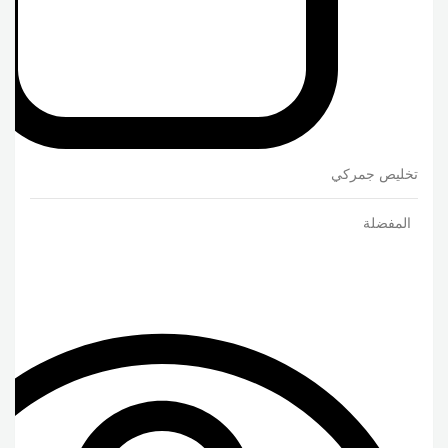
تخليص جمركي
المفضلة