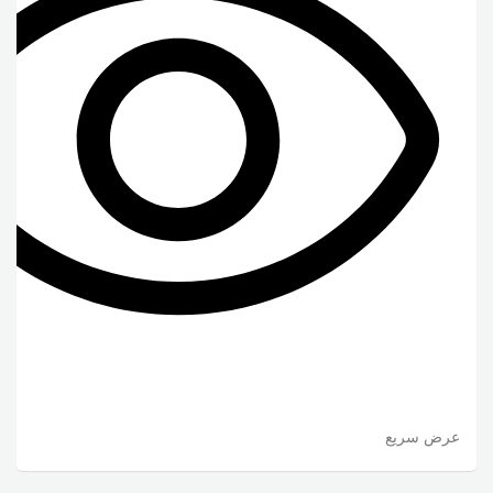
عرض سريع