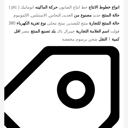
انواع خطوط الانتاج
خط انتاج الصابون
حركة الماكينه
اتوماتيك ( plc )
حالة المنتج
جديد
مصنوع من
الحديد, النحاس, الاستنلس, الالمونيوم
حالة المنتج للتجارة
منتج للتصدير, منتج محلى
نوع تغزية الكهرباء
380
فولت
اسم العلامة التجارية
جينرال باك
بلد تصنبع المنتج
مصر
اقل
كمية
1
النقل
شحن برسوم مخفضة