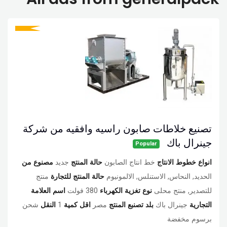
تصنيع خلاطات صابون راسيه وافقيه من شركة
جينرال باك
Popular
انواع خطوط الانتاج
خط انتاج الصابون
حالة المنتج
جديد
مصنوع من
الحديد, النحاس, الاستنلس, الالمونيوم
حالة المنتج للتجارة
منتج
للتصدير, منتج محلى
نوع تغزية الكهرباء
380 فولت
اسم العلامة
التجارية
جينرال باك
بلد تصنبع المنتج
مصر
اقل كمية
1
النقل
شحن
برسوم مخفضة