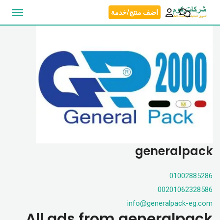
نتقل
اضف منتج/خدمة
لى
لمحتوى
generalpack
01002885286
00201062328586
info@generalpack-eg.com
All ads from generalpack