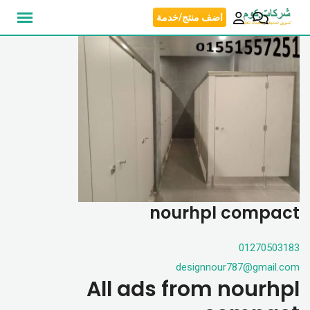
نتقل
اضف منتج/خدمة
لى
لمحتوى
nourhpl compact
01270503183
designnour787@gmail.com
All ads from nourhpl