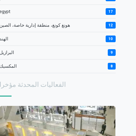
egypt
17
هونغ كونغ، منطقة إدارية خاصة، الصين
12
الهند
10
البرازيل
9
المكسيك
8
الفعاليات المحدثة مؤخرا