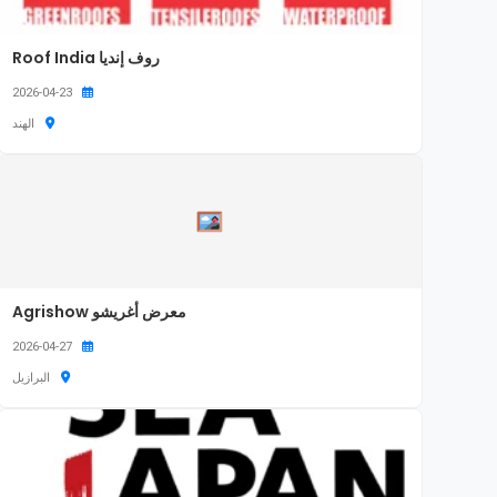
روف إنديا Roof India
2026-04-23
الهند
معرض أغريشو Agrishow
2026-04-27
البرازيل