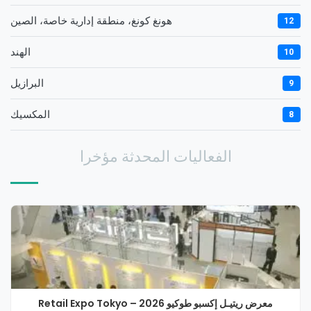
هونغ كونغ، منطقة إدارية خاصة، الصين
12
الهند
10
البرازيل
9
المكسيك
8
الفعاليات المحدثة مؤخرا
معرض ريتيـل إكسبو طوكيو 2026 – Retail Expo Tokyo