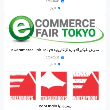
2026-10-08
اليابان
معرض طوكيو للتجارة الإلكترونية eCommerce Fair Tokyo
2026-02-25
اليابان
روف إنديا Roof India