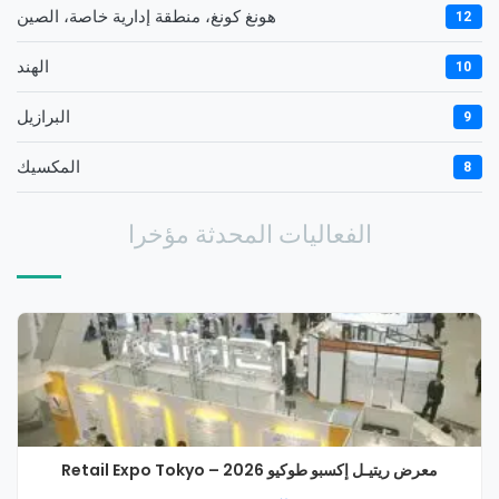
هونغ كونغ، منطقة إدارية خاصة، الصين
12
الهند
10
البرازيل
9
المكسيك
8
الفعاليات المحدثة مؤخرا
معرض ريتيـل إكسبو طوكيو 2026 – Retail Expo Tokyo