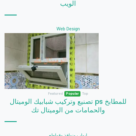
الويب
Web Design
Featured
Popular
Top
تصنيع وتركيب شبابيك الوميتال ps للمطابخ
والحمامات من الوميتال تك
ابواب ونوافذ وقواطع