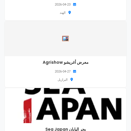
2026-04-23
الهند
معرض أغريشو Agrishow
2026-04-27
البرازيل
بحر اليابان Sea Japan