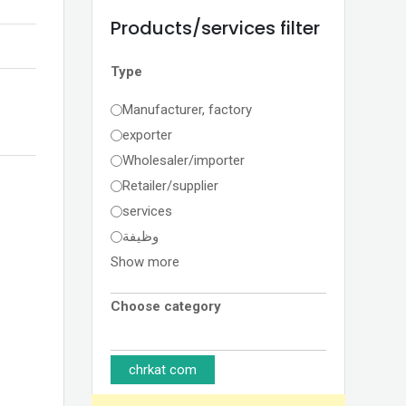
Products/services filter
Type
Manufacturer, factory
exporter
Wholesaler/importer
Retailer/supplier
services
وظيفة
Show more
Choose category
chrkat com