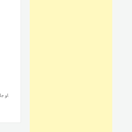
تصنيع وتركيب أبواب الوميتال جرار قطاع حسب نوع القطاع ps او جامبو او تانجو وجميع الألوان والمساحات, حسب الطلب بأسعار ممتازة.