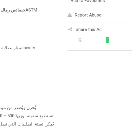
Add to Favourites
: تمتاز بصلابة شديدة، ومقاومة عالية تتناسب معASTM .
خصائص رمال 
Report Abuse
Share this Ad:
تمتاز بصلابة شديدة، ورائدة في تشطيبات الصب في جميع أنظمة binder
يُخزن ويُصدر من ميناء أبو زنيمة (ميناء البحر الأحمر) حيث تُشحن بالجملة.
تستطيع سفينة بوزن5000 – 25000مليون طن ماكس أن ترسو علي رصيف الميناء.