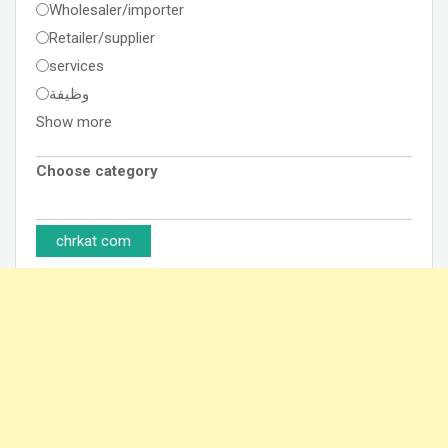
Wholesaler/importer
Retailer/supplier
services
وظيفة
Show more
Choose category
chrkat com