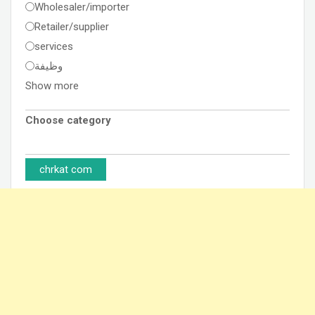
Wholesaler/importer
Retailer/supplier
services
وظيفة
Show more
Choose category
chrkat com