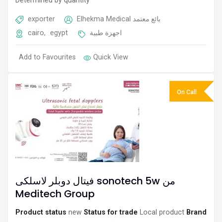
Determined by quantity
exporter
Elhekma Medical
بائع معتمد
cairo
,
egypt
اجهزة طبية
Add to Favourites
Quick View
On Call
فيتال دوبلر لاسلكى sonotech 5w من
Meditech Group
Product status
new
Status for trade
Local product
Brand