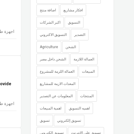
افكار مشاريع
اضافة منتج
التسويق
اكبر الشركات
اجهزة طب
التصدير
التسويق الاكتروني
Agriculture
الشحن
العمالة اللازمة
الشحن داخل مصر
المبيعات
العمالة اللزمة للمشروع
rovide
المعدات الازمة للمشاريع
المنتجات
المعلومات عن التصدير
اجهزة طب
اهميه التسويق
اهمية المبيعات
تسويق إلكتروني
تسويق
تسويق على الانترنت
تسويق الكترونى