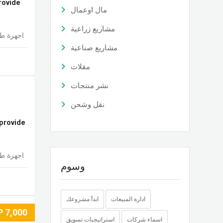
provide
مال اوعمال
مشاريع زراعية
اجهزة طب
مشاريع صناعية
مقلات
نشر منتجات
نقل وشحن
 provide
اجهزة طب
وسوم
ادارة المبيعات
ابدأ مشروعك
P
7,000
اسماء شركات
استراتيجيات تسويق