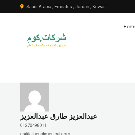
Skip
Saudi Arabia
,
Emirates
,
Jordan
,
Kuwait
to
content
Hom
عبدالعزيز طارق عبدالعزيز
01270498011
cs@alibenalimedical.com