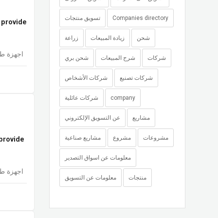
تسويق منتجات
Companies directory
o provide
شحن
زيادة المبيعات
زراعة
اجهزة طب
شركات
شرح المبيعات
شحن بري
شركات تصنيع
شركات الأشخاص
شركات عائلية
company
مشاريع
عن التسويق الإلكتروني
مشروعات
مشروع
مشاريع صناعية
 provide
معلومات عن اسواق التصدير
اجهزة طب
منتجات
معلومات عن التسويق