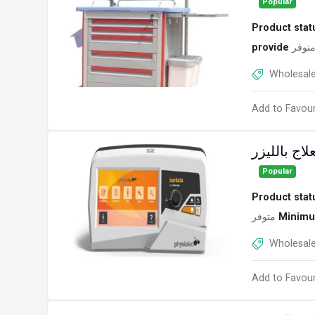
Popular
Product stat
provide
توفر
Wholesale
Add to Favour
Popular
Product stat
متوفر
Minimu
Wholesale
Add to Favour