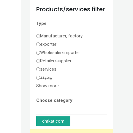
Products/services filter
Type
Manufacturer, factory
exporter
Wholesaler/importer
Retailer/supplier
services
وظيفة
Show more
Choose category
chrkat com