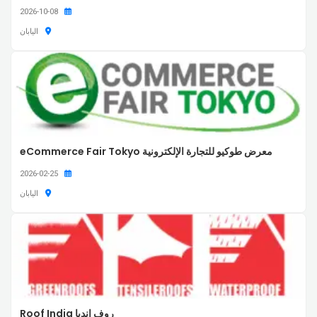
2026-10-08
اليابان
معرض طوكيو للتجارة الإلكترونية eCommerce Fair Tokyo
2026-02-25
اليابان
روف إنديا Roof India