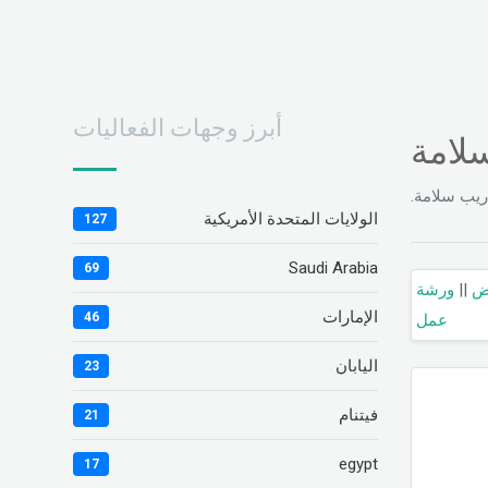
أبرز وجهات الفعاليات
سلامة
ريب سلامة
الولايات المتحدة الأمريكية
127
Saudi Arabia
69
ورشة
||
ض
الإمارات
46
عمل
اليابان
23
فيتنام
21
egypt
17