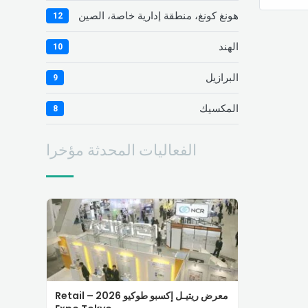
هونغ كونغ، منطقة إدارية خاصة، الصين
12
الهند
10
البرازيل
9
المكسيك
8
الفعاليات المحدثة مؤخرا
معرض ريتيـل إكسبو طوكيو 2026 – Retail