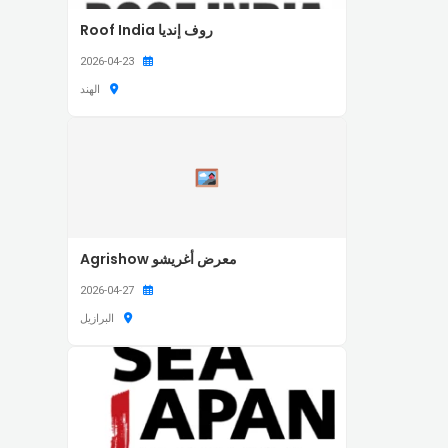
روف إنديا Roof India
2026-04-23
الهند
معرض أغريشو Agrishow
2026-04-27
البرازيل