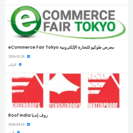
معرض طوكيو للتجارة الإلكترونية eCommerce Fair Tokyo
2026-02-25
اليابان
روف إنديا Roof India
2026-04-23
الهند