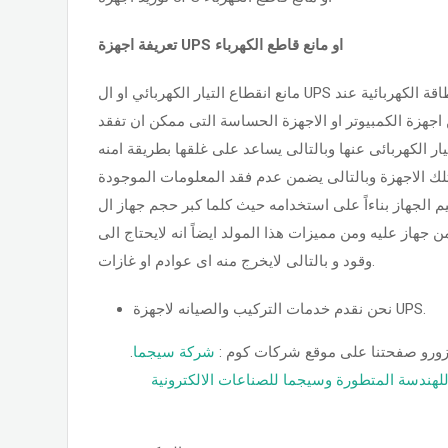
تعريفة اجهزة UPS او مانع قاطع الكهرباء
مانع انقطاع التيار الكهربائي او ال UPS هو جهاز يعمل على توصيل الطاقة الكهربائية عند
ن اجهزة الكمبيوتر او الاجهزة الحساسة التى ممكن ان تفقد
يار الكهربائى عنها وبالتالى يساعد على غلقها بطريقة امنه
تلك الاجهزة وبالتالى يضمن عدم فقد المعلومات الموجودة
يم الجهاز بناءاً على استخدامه حيث كلما كبر حجم جهاز ال
 جهاز عليه ومن مميزات هذا المولد ايضاً انه لايحتاج الى
وقود و بالتالى لايخرج منه اى عوادم او غازات.
نحن نقدم خدمات التركيب والصيانه لاجهزة UPS.
.زورو صفحتنا على موقع شركات كوم 
شركة سيجما
لهندسة المتطورة وسيجما للصناعات الالكترونية