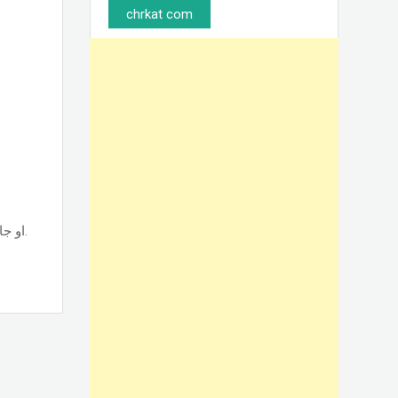
chrkat com
تصنيع وتركيب أبواب الوميتال جرار قطاع حسب نوع القطاع ps او جامبو او تانجو وجميع الألوان والمساحات, حسب الطلب بأسعار ممتازة.