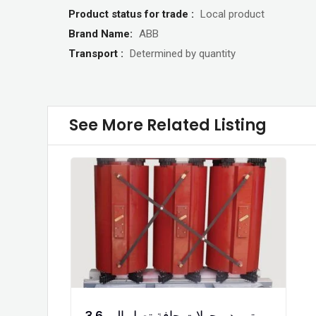
Product status for trade :
Local product
Brand Name:
ABB
Transport :
Determined by quantity
See More Related Listing
توريد محولات جافة تصل إلى 3.6