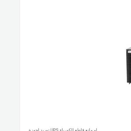
توريد اجهزة UPS او مانع قاطع الكهرباء