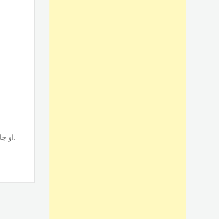
تصنيع وتركيب أبواب الوميتال جرار قطاع حسب نوع القطاع ps او جامبو او تانجو وجميع الألوان والمساحات, حسب الطلب بأسعار ممتازة.