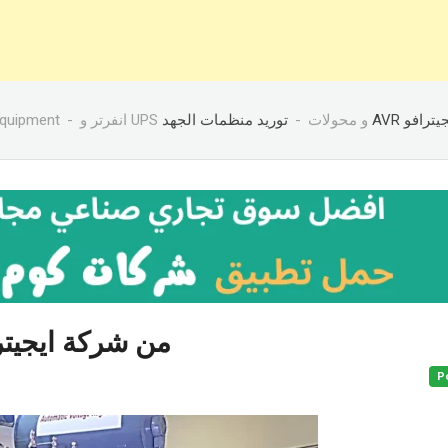
 equipment
انفرتر و UPS و محولات
د منظمات الجهد
توريد منظم AVR من شركة ايجيترافو
P