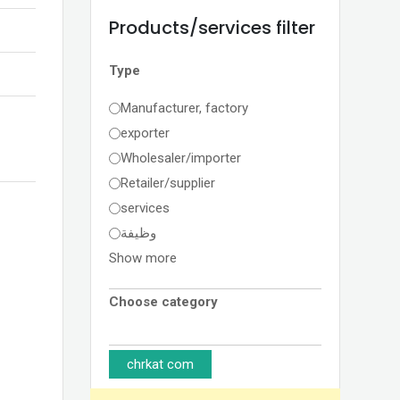
Products/services filter
Type
Manufacturer, factory
exporter
Wholesaler/importer
Retailer/supplier
services
وظيفة
Show more
Choose category
chrkat com