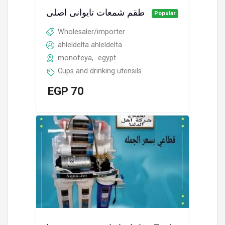
طقم شمعات تايوانى اصلى
Popular
Wholesaler/importer
ahleldelta ahleldelta
monofeya
,
egypt
Cups and drinking utensils
EGP
70