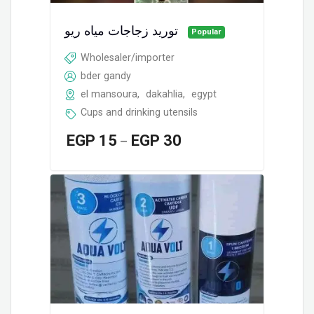
توريد زجاجات مياه ريو
Popular
Wholesaler/importer
bder gandy
el mansoura
,
dakahlia
,
egypt
Cups and drinking utensils
EGP
15
EGP
30
–