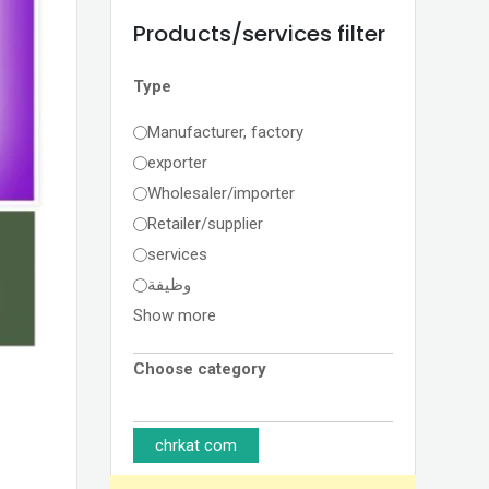
Products/services filter
Type
Manufacturer, factory
exporter
Wholesaler/importer
Retailer/supplier
services
وظيفة
Show more
Choose category
chrkat com