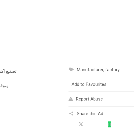
Manufacturer, factory
تصتيع اك
Add to Favourites
يتوف
Report Abuse
Share this Ad: