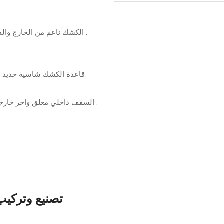
الكشك ناعم من الخارج والداخلي مدهون جليكوت طبيعي تشطيب عالي الجودة .
قاعدة الكشك شاسية حديد م
السقف داخلي معلق واخر خارجي هرمي شكل ارميد لمنع تراكم المياه علي السطح .
تصنيع وتركيب 