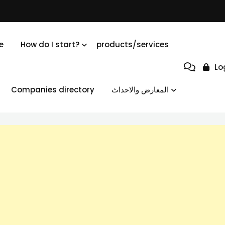
e
How do I start?
products/services
Lo
Companies directory
المعارض والاحداث