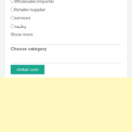
Wholesaler/importer
Retailer/supplier
services
وظيفة
Show more
Choose category
chrkat com