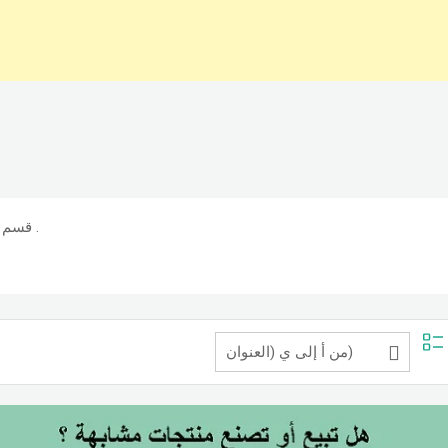
قسم لعرض كل المنتجات الخاصة بالاحذية بجميع اشكالها وانواعها .