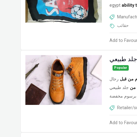
egypt
ability
Manufactu
حقائب
Add to Favour
لد طبيعي
Popular
 من قبل
رجال
من
جلد طبيعي
برسوم مخفضة
Retailer/s
Add to Favour