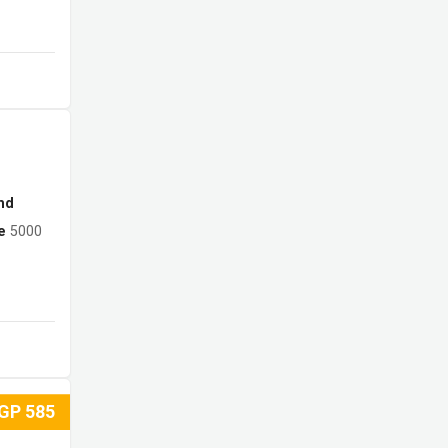
nd
e
5000
GP
585