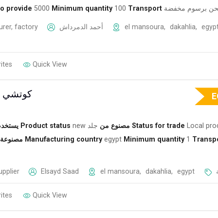
 to provide
5000
Minimum quantity
100
Transport
ن برسوم مخفضة
rer, factory
أحمد الدمرداش
el mansoura
,
dakahlia
,
egyp
ites
Quick View
كوتشي ج
E
يستخدم
Product status
new
جلد
مصنوع من
Status for trade
Local pro
مصنوعة 
Manufacturing country
egypt
Minimum quantity
1
Transp
upplier
Elsayd Saad
el mansoura
,
dakahlia
,
egypt
ites
Quick View