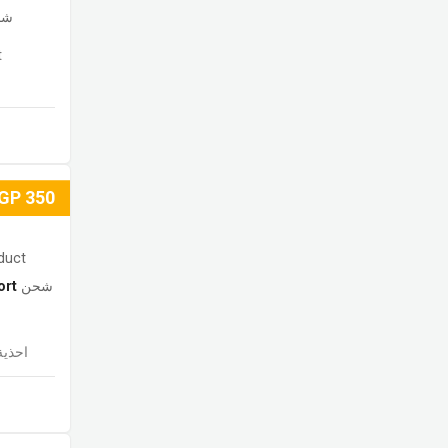
شح
t
GP
350
duct
ort
شحن
احذية