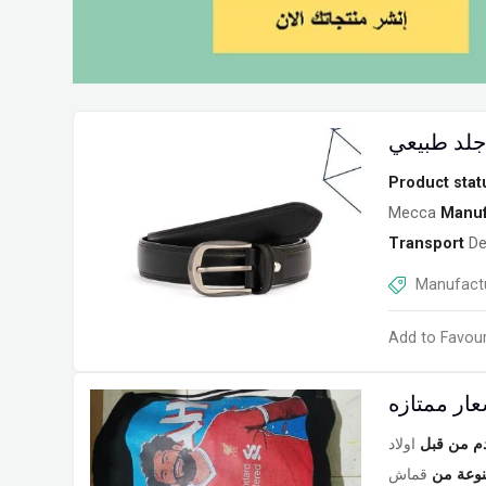
Product stat
Mecca
Manuf
Transport
De
Manufactu
Add to Favour
عار ممتازه
م من قبل
اولاد
وعة من
قماش