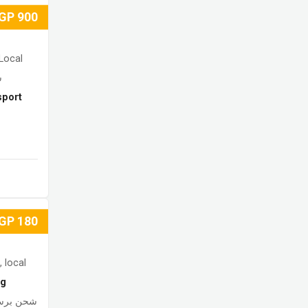
GP
900
Local
س
sport
GP
180
, local
ng
شحن برس