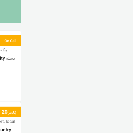
On Call
مكه
ity
دسته
P
20
(ثابت)
rt, local
untry