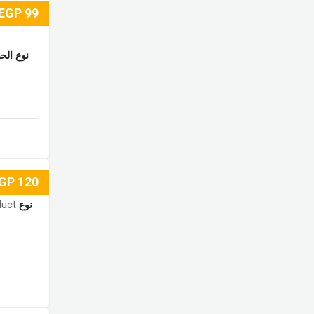
EGP
99
نوع الحق
GP
120
duct
نوع