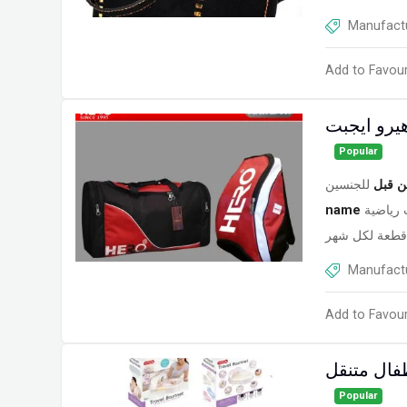
Manufactu
Add to Favour
يرو ايجبت
Popular
ن قبل
للجنسين
name
رياضية
قطعة لكل شهر
Manufactu
Add to Favour
فال متنقل
Popular