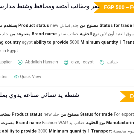
شنط سفر وحقائب أمتعة ومحافظ وشنط مدارس
EGP
500
–
E
يستخدم م
Product status
new
جلد, قماش
مصنوع من
Status for trade
جلد 
مصنوعة من
Brand name
حقائب سفر
نوع الحقيبة
وق العتبة أون لاين
ng country
egypt
ability to provide
5000
Minimum quantity
1
Tran
 in Egypt
upplier
‪Abdallah Hussein‬‏
giza
,
egypt
حقائب
ites
Quick View
شنطه يد نسائي صناعه يدوي بم
E
يستخد
Product status
new
جلد
مصنوع من
Status for trade
For export
مصنوعة 
Brand name
Fashion WAR
حقائب يد
نوع الحقيبة
Manufacturi
t
ability to provide
3000
Minimum quantity
1
Transport
وم مخفضة