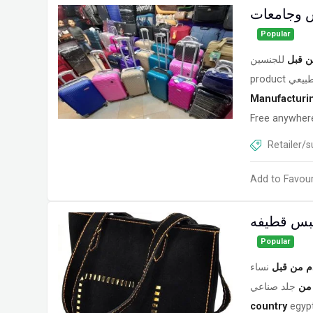
 وجامعات
Popular
ن قبل
للجنسين
product
طبيعي
Manufacturi
Free anywhere
Retailer/s
Add to Favour
لبس قطيفه
Popular
م من قبل
نساء
من
جلد صناعي
country
egyp