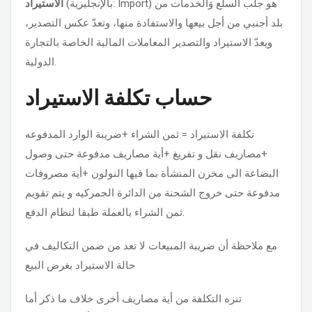
) هو جلب السلع وَالخدمات من
Import
(بالإنجليزية:
الاستيراد
بلد أجنبي من أجل بيعها والاستفادة منها، وتعدّ عكس التصدير،
ويعدّ الاستيراد والتصدير المعاملات المالية الخاصة بالتجارة
الدولية.
حساب تكلفة الاستيراد
تكلفة الاستيراد = ثمن الشراء +ضريبة الوارد المدفوعه
+مصاريف نقل و تفريغ +أية مصاريف مدفوعة حتى وصول
البضاعة الى مخزن المنشأة بما فيها النولون +أية مصروفات
مدفوعة حتى خروج الشحنة من الدائرة الجمركيه و يتم تقويم
ثمن الشراء بالعملة طبقا لنظام الدفع.
مع ملاحظة أن ضريبة المبيعات لا تعد من ضمن التكاليف في
حالة الاستيراد بغرض البيع
تنزه التكلفة من أية مصاريف أخرى خلاف ما ذكر أما