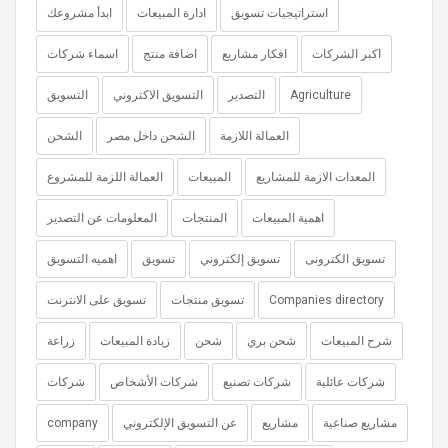
استراتيجيات تسويق
ادارة المبيعات
ابدأ مشروعك
اكبر الشركات
افكار مشاريع
اضافة منتج
اسماء شركات
Agriculture
التصدير
التسويق الاكتروني
التسويق
العمالة اللازمة
الشحن داخل مصر
الشحن
المعدات الازمة للمشاريع
المبيعات
العمالة اللزمة للمشروع
اهمية المبيعات
المنتجات
المعلومات عن التصدير
تسويق الكترونى
تسويق إلكتروني
تسويق
اهميه التسويق
Companies directory
تسويق منتجات
تسويق على الانترنت
شرح المبيعات
شحن بري
شحن
زيادة المبيعات
زراعة
شركات عائلية
شركات تصنيع
شركات الأشخاص
شركات
مشاريع صناعية
مشاريع
عن التسويق الإلكتروني
company