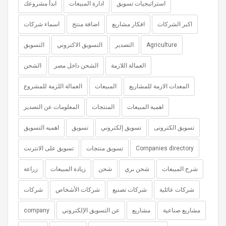
استراتيجيات تسويق
ادارة المبيعات
ابدأ مشروعك
اكبر الشركات
افكار مشاريع
اضافة منتج
اسماء شركات
Agriculture
التصدير
التسويق الاكتروني
التسويق
العمالة اللازمة
الشحن داخل مصر
الشحن
المعدات الازمة للمشاريع
المبيعات
العمالة اللزمة للمشروع
اهمية المبيعات
المنتجات
المعلومات عن التصدير
تسويق الكترونى
تسويق إلكتروني
تسويق
اهميه التسويق
Companies directory
تسويق منتجات
تسويق على الانترنت
شرح المبيعات
شحن بري
شحن
زيادة المبيعات
زراعة
شركات عائلية
شركات تصنيع
شركات الأشخاص
شركات
مشاريع صناعية
مشاريع
عن التسويق الإلكتروني
company