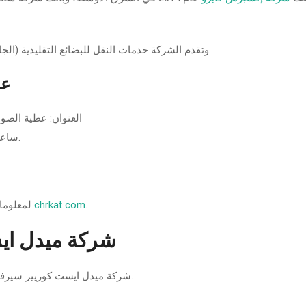
وتقدم الشركة خدمات النقل للبضائع التقليدية (الج
عن
ساعات العمل: من الساعه 9 صباحا الى الساعة ٩ مسائا.
.
chrkat com
على موقع
لمعلوما
شركة ميدل اي
شركة ميدل ايست كوريير سيرفيس لخدمات الشحن السريع في القاهرة ومحافظات مصر.