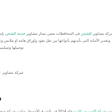
ركة مشاوير
للشحن
فى المحافظات مصر, تمتاز مشاوير
خدمة الشحن
بإس
وتقدير الأمانه التى بأيديهم بأنواعها من نقل نقود واوراق هامه او ملابس 
توصيلها وتسلميه
شركة مشاوير : 
ش
ست
شركة إكسبرس كايرو