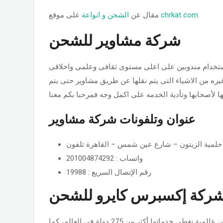
.
chrkat com
على موقع
مقال عن
الشحن و انواعة
شركة مشاوير للشحن
تخدام مندوبين على اعلى مستوى ثقافى وعلمى واخلاقى
وغيره من الاشياء التى يتم نقلها عن طريق مشاوير حتى يتم
ا لأصحابها وتأدية الخدمه على اكمل وجه فمرحبا بكم معنا
عنوان وتلفونات شركة مشاوير
حلمية الزيتون – شارع عين شمس – القاهرة تلفون
واتساب : 201004874292
رقم الإتصال السريع : 19988
ركة إكسبرس كايرو للشحن
عام 2014 في الشرق الأوسط، وباتت شركة شحن عالمية تغطي خدماتها أكثر من 275 دولة في العالم، كما