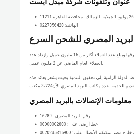
عنوان وتلفونات شركة ميدل ايست
الهاتف: 0227356428
لبريد المصري للشحن السرع
البريد المصري الذي تأسس عام 1865 هو واحد من أقدم مؤسسات مصر وأعرقها ويبلغ عدد العملاء أكثر من 15 مليون عميل وازداد عدد
العملاء العام الماضي عن 2 مليون عميل.
لدولة الرامية إلى تحقيق التنمية بحيث يشعر بعائد هذه
معلومات الإتصالات بالبريد المصري
رقم البريد المصرى : 16789
خط أرضى على : 08008002800
ارج مصر يمكنكم الأتصال على : 0020235315900