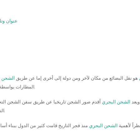
عنوان وتل
هو نقل البضائع من مكان لآخر ومن دولة إلى أخرى إما عن طريق
الشحن ا
المطارات بواسطة الطائرات أو الشحن البري بواسطة الشاحنات والقطارات.
ويعد
الشحن البحري
أقدم صور الشحن تاريخيا عن طريق سفن الشحن التجاري
التجارية العملاقة التي تدار بمحركات الديزل أو توربين بخاري.
ظراً لأهمية
الشحن البحري
منذ فجر التاريخ قامت كثير من الدول ببناء أس