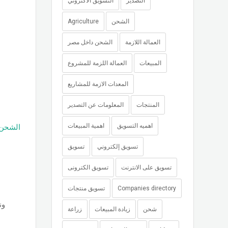
التصدير
التسويق الاكتروني
الشحن
Agriculture
العمالة اللازمة
الشحن داخل مصر
المبيعات
العمالة اللزمة للمشروع
المعدات الازمة للمشاريع
المنتجات
المعلومات عن التصدير
اهميه التسويق
اهمية المبيعات
الشحن
تسويق إلكتروني
تسويق
تسويق على الانترنت
تسويق الكترونى
Companies directory
تسويق منتجات
ون
شحن
زيادة المبيعات
زراعة