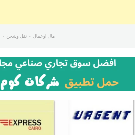
مال اوعمال
نقل وشحن
ا