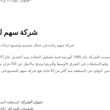
العنوان: بلوك 75 و 76 و77 -المنطقة الصناعية السادسة- 6 أكتوبر – مصر
شركة سهم لت
شركة سهم رائدة في مجال تصميم وتصنيع خزانات
وقودالمحطات ف
مستخدمي الوقود فى المنطقة منذ أكثر من 35عاما 
المنطقة الصناعية (القاهرة-بلبيس)، الطريق الصحراوي الكيلو 21،
عنوان الشركة:
تليفونات الشركة:
0020244875187 / 0020244875188 / 0020244875189