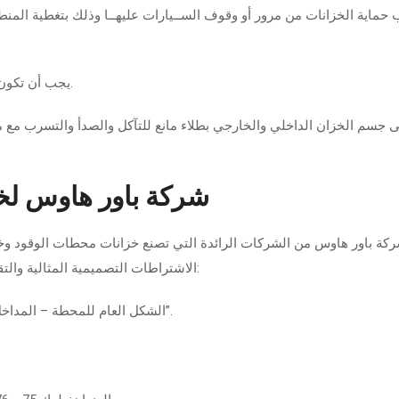
حماية الخزانات من مرور أو وقوف الســيارات عليهــا وذلك بتغطية المنطق
يجب أن تكون فتحات الخزانات بمكان آمن ومحكمة الغلق بأقفال خاصة.
 جسم الخزان الداخلي والخارجي بطلاء مانع للتآكل والصدأ والتسرب مع مرا
شركة باور هاوس لخدم
ركة باور هاوس من الشركات الرائدة التي تصنع خزانات محطات الوقود وخزا
الاشتراطات التصميمية المثالية والتقنية لمحطات الوقود والتي تتفوق بها الشركة هذه العناصر:
“الشكل العام للمحطة – المداخل والمخارج- الأرضيات والأسوار- المباني- خزانات الوقود”.