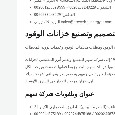
التليفون: 0020238243228 – 002001200098555
الفاكس: 0020238243229
البريد الإلكتروني sales@powerhouseegypt.com
صميم وتصنيع خزانات الوقود
 الوقود ومظلات محطات الوقود وخدمات تزويد المحطات
تأسست الشركة عام 1980 كورشة فنية لتشغيل المعادن وتم التعديل عام 1997 إلى شركة سهم للتصنيع وتعتبر أبرز المصنعين لخزانات
ى الشرق الأوسط وأفريقيا وتنتج مالايقل عن 700خزان سنويا خزانات سهم للتصنيع وملحقاتها صممت ووزعت لكل
تقع شركة سهم للتصنيع فى مدينة العبورداخل جمهورية مصرالعربية والتى شهدت ميلاد
أول خزان مزدوج الجدار فى الشرق الأوسط.
عنوان وتلفونات شركة سهم