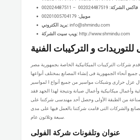
فاكس الشركة:
002024487519 – 002024487511
موبيل:
00201005704179
info@shmindu.com
بريد الكتروني:
http://www.shmindu.com
ويب سيت الشركة:
للتوريدات و التركيبات الفنية
ا فى 22 نوفمبر عام 1961 وتعتبر بذلك من أقدم شركات التركيبات الميكانيكية الخاصة بجمهورية مصر
ميع أنحاء الجمهورية فى إنشاء المصانع بمختلف أنواعها
ل عزل حرارى وشبكات مواسير من جميع أنواع ا لمواسير
ة وأعمال ميكانيكية وأعمال صيانة ونتيجة لهذا الجهد فقد
صناعة من الطبقة الأولى وحصل أحد مهندسى شركتنا على
مصانع والشركات التى قامت شركتنا بالعمل فيها على مدى
سبعة وثلاثون عام.
عنوان وتلفونات شركة الفولى