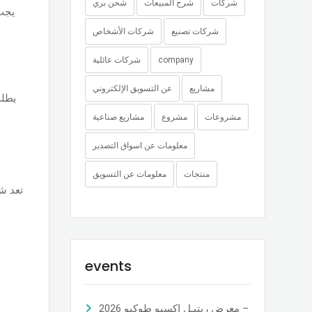
شركات
شرح المبيعات
شحن بري
يجب 
شركات تصنيع
شركات الأشخاص
company
شركات عائلية
مشاريع
عن التسويق الإلكتروني
يطلى
مشروعات
مشروع
مشاريع صناعية
معلومات عن اسواق التصدير
منتجات
معلومات عن التسويق
تعد ش
events
معرض ريتيـل إكسبو طوكيو 2026 –