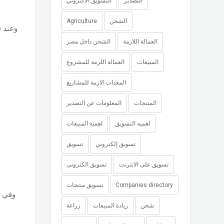
التصدير
التسويق الاكتروني
الشحن
Agriculture
وعند ت
العمالة اللازمة
الشحن داخل مصر
المبيعات
العمالة اللزمة للمشروع
المعدات الازمة للمشاريع
المنتجات
المعلومات عن التصدير
اهميه التسويق
اهمية المبيعات
تسويق إلكتروني
تسويق
تسويق على الانترنت
تسويق الكترونى
Companies directory
تسويق منتجات
شحن
زيادة المبيعات
زراعة