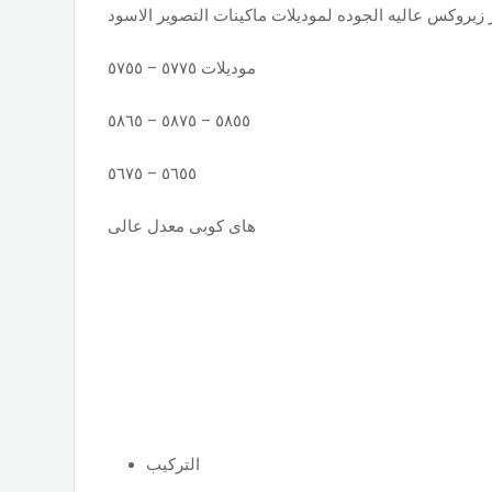
 زيروكس عاليه الجوده لموديلات ماكينات التصوير الاسود
موديلات ٥٧٧٥ – ٥٧٥٥
٥٨٥٥ – ٥٨٧٥ – ٥٨٦٥
٥٦٥٥ – ٥٦٧٥
هاى كوبى معدل عالى
التركيب