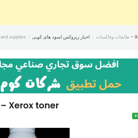
and supplies
طابعات وفاكسات
ود هاى كوبى
احبار زيروكس اسود هاى كوب – Xerox toner
P