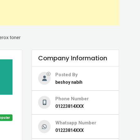
احبار زيروكس اس – Xerox toner
Company Information
Posted By
beshoy nabih
Phone Number
01223814XXX
opular
Whatsapp Number
01223814XXX