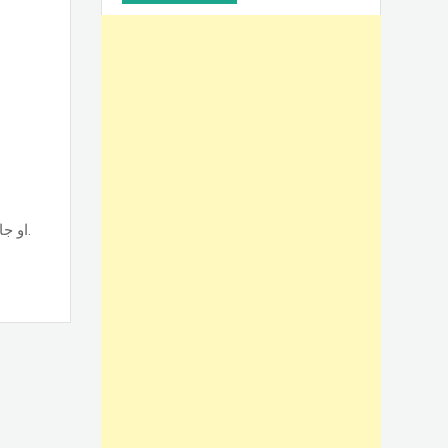
تصنيع وتركيب أبواب الوميتال جرار قطاع حسب نوع القطاع ps او جامبو او تانجو وجميع الألوان والمساحات, حسب الطلب بأسعار ممتازة.