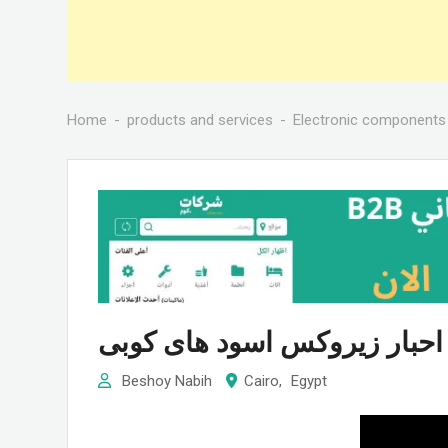
Home
products and services
Electronic components 
ى
Beshoy Nabih
Cairo
,
Egypt