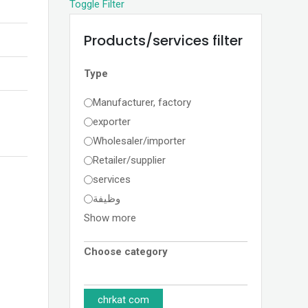
Toggle Filter
Products/services filter
Type
Manufacturer, factory
exporter
Wholesaler/importer
Retailer/supplier
services
وظيفة
Show more
Choose category
chrkat com