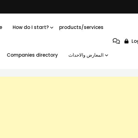
e
How do I start?
products/services
Lo
Companies directory
المعارض والاحداث