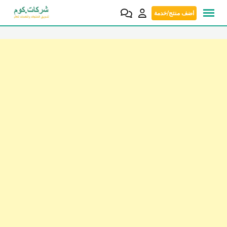
Skip
اضف منتج/خدمة
to
content