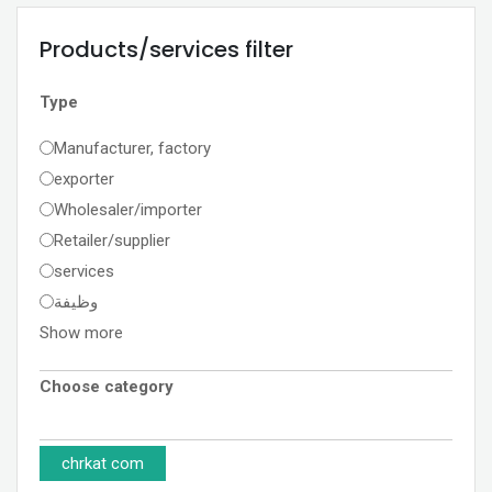
Products/services filter
Type
Manufacturer, factory
exporter
Wholesaler/importer
Retailer/supplier
services
وظيفة
Show more
Choose category
chrkat com