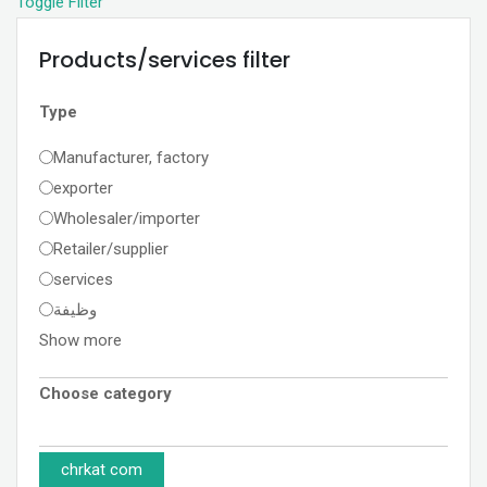
Toggle Filter
Products/services filter
Type
Manufacturer, factory
exporter
Wholesaler/importer
Retailer/supplier
services
وظيفة
Show more
Choose category
chrkat com