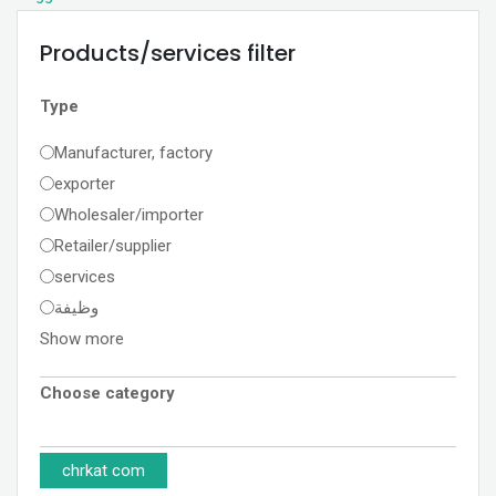
Products/services filter
Type
Manufacturer, factory
exporter
Wholesaler/importer
Retailer/supplier
services
وظيفة
Show more
Choose category
chrkat com