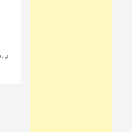
تصنيع وتركيب أبواب الوميتال جرار قطاع حسب نوع القطاع ps او جامبو او تانجو وجميع الألوان والمساحات, حسب الطلب بأسعار ممتازة.