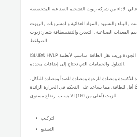
 عالي الاداء من شركة زيوت التشحيم الصناعية المتخصصة
 , البناء والتشييد , المواد الغذائية والمشروبات , الزيوت
يم المعدات الصناعية , التعدين والتنقيببطاقة شعار: زيوت
الضواغط.
ISLUB® HVLP هو زيت هيدروليكي عالي الجودة وزيت نقل الطاقة. مناسب لأنظمة
التداول والحمامات التي تحتاج إلى إضافات محددة.
 للأكسدة ومضادة للرغوة ومضادة للصدأ ومضادة للتآكل
كًا أقل للطاقة، مما يساعد على التحكم في الحرارة الزائدة
بسبب ارتفاع مستوى VI للزيت (أعلى من 150).
التركيب
التصنيع