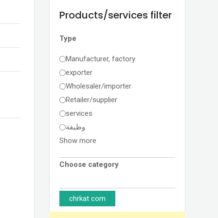
Products/services filter
Type
Manufacturer, factory
exporter
Wholesaler/importer
Retailer/supplier
services
وظيفة
Show more
Choose category
chrkat com