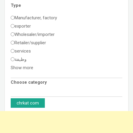
Type
Manufacturer, factory
exporter
Wholesaler/importer
Retailer/supplier
services
وظيفة
Show more
Choose category
chrkat com