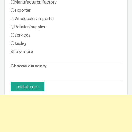
Manufacturer, factory
exporter
Wholesaler/importer
Retailer/supplier
services
وظيفة
Show more
Choose category
chrkat com