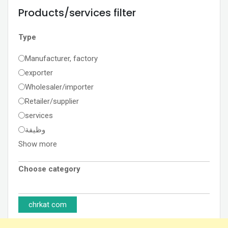
Products/services filter
Type
Manufacturer, factory
exporter
Wholesaler/importer
Retailer/supplier
services
وظيفة
Show more
Choose category
chrkat com