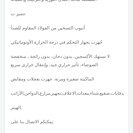
تتميز ب:
أنبوب التسخين من الفولاذ المقاوم للصدأ
جُهزت بجهاز التحكم في درجة الحرارة الأوتوماتيكي
لا تستهك الأكسجين، بدون دخان، بدون رائحة ، منخفضة
الضوضاء، تأثير حراري جيد، وإنتقال حراري سريع
الماكينة صغيرة ومرنة، جهزت بعجلات ومقابض
دفايات,صقيع,شتاء,معدات,الاعلاف,تجهيز,مزارع,الدواجن,الأرانب,
الهيتر,
يمكنكم الاتصال بنا على: