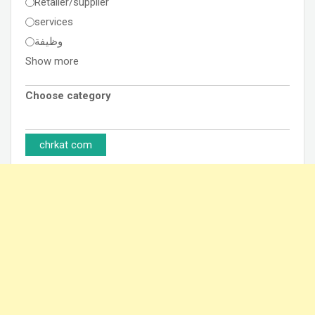
Retailer/supplier
services
وظيفة
Show more
Choose category
chrkat com