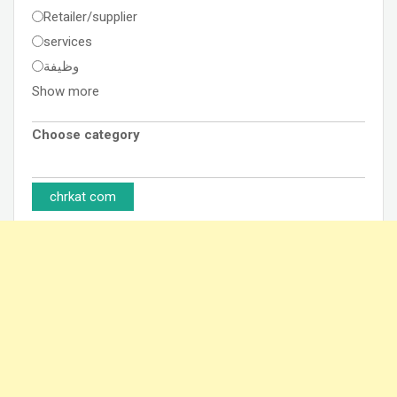
Retailer/supplier
services
وظيفة
Show more
Choose category
chrkat com