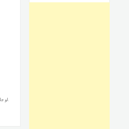
تصنيع وتركيب أبواب الوميتال جرار قطاع حسب نوع القطاع ps او جامبو او تانجو وجميع الألوان والمساحات, حسب الطلب بأسعار ممتازة.