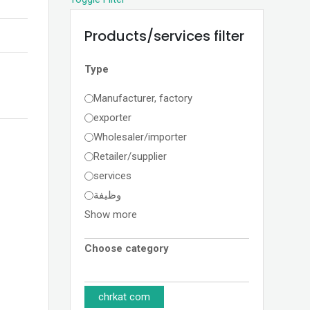
Products/services filter
Type
Manufacturer, factory
exporter
Wholesaler/importer
Retailer/supplier
services
وظيفة
Show more
Choose category
chrkat com