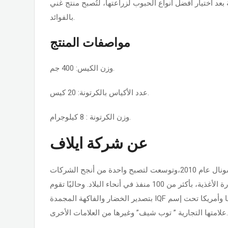
 بعد اختيار أفضل أنواع الحبوب لزراعتها، لتُصبح منتج غني
بالفوائد.
مواصفات المنتج
وزن الكيس: 400 جم.
عدد الأكياس بالكرتونة: 20 كيس.
وزن الكرتونة : 8 كيلوجرام.
عن شركة ايلاف
تأسست شركة إيلاف انترناشونال عام 2010،وتوسعت لتصبح واحدة من أنجح الشركات
المصرية الرائدة في مجال تجارة الأغذية، بأكثر من 100 منفذ في أنحاء البلاد. وحاليًا تقوم
بتصدير الخضار والفاكهة المجمدة IQF إلى تسع بلدان في أوروبا وآسيا وأمريكا تحت إسم
علامتها التجارية ” توب شيف” وغيرها من العلامات الأخرى.