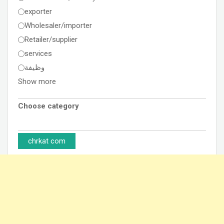
exporter
Wholesaler/importer
Retailer/supplier
services
وظيفة
Show more
Choose category
chrkat com