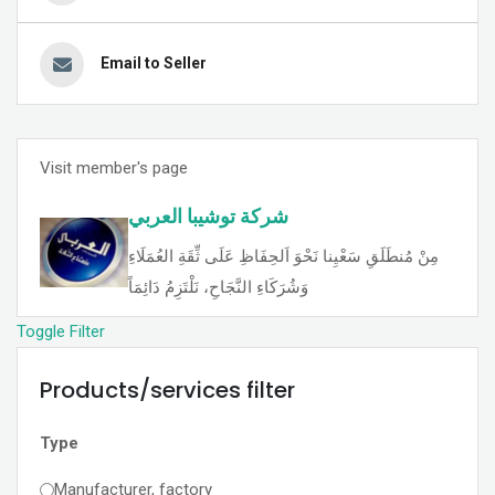
Email to Seller
Visit member's page
شركة توشيبا العربي
مِنْ مُنطَلَقِ سَعْيِنا نَحْوَ اَلحِفَاظِ عَلَى ثِّقَةِ العُمَلَاءِ
وَشُرَكَاءِ النَّجَاحِ، نَلْتَزِمُ دَائِمَاً
Toggle Filter
Products/services filter
Type
Manufacturer, factory