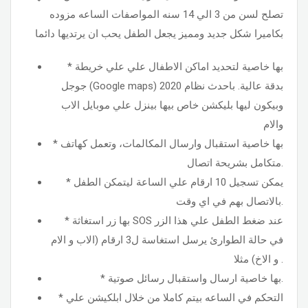
تصلح لسن من 3 الي 14 سنه المواصفات الساعه مزوده
بكاميرا شكل جديد ومميز يجعل الطفل يحب ان يرتديها دائما
* بها خاصية لتحديد اماكن الاطفال علي علي خريطة
جوجل (Google maps) بدقة عالية. باحدث نظام 2020
وبيكون ليها بليكشن خاص بيها بينزل علي موبايل الاب
والام
* بها خاصية استقبال وارسال المكالمات، وتعمل كهاتف
متكامل بشريحة اتصال.
* يمكن تسجيل 10 ارقام علي الساعة ليتمكن الطفل
بالاتصال بهم في اي وقت.
* بها زر استغاثة SOS عند ضغط الطفل علي هذا الزر
في حالة الطوارئ يرسل استغاسة ل3 ارقام (الاب و الام
و الاخ) مثلا .
* بها خاصية ارسال واستقبال رسائل صوتية.
* التحكم في الساعه بيتم كاملا من خلال ابلكيشن علي