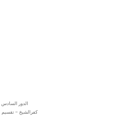
– القاهرة – دائرى المعادى وان قطامية 65 (برج O120 ) – الدور السادس
كفرالشيخ – تقسيم ال