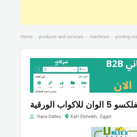
Home
products and services
machines
printing m
كواب الورقية
Rana Daltex
Kafr Elsheikh
,
Egypt