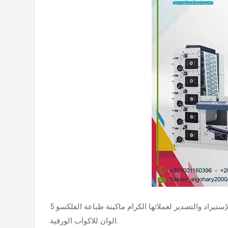
تقدم شركة دالتكس إيجيبت للإستيراد والتصدير لعملائها الكرام ماكينة طباعة الفلكسو 5
الوان للاكواب الورقية.