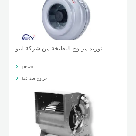
توريد مراوح البطيخة من شركة ابيو
ipewo
مراوح صناعية