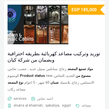
EGP
185,000
توريد وتركيب مصاعد كهربائية بطريقه احترافية
وبضمان من شركة كيان
مواد تصنيع المصعد
زجاج, ستانلس ستيل, حديد , خشب, نحاس,
الومنيوم
Product status
new
الحديد, النحاس,
مصنوع من
الاستنلس, زجاج, بلاستيك
ضمان
60 شهر - 5 اعوام
نوع المصعد
مصاعد ركاب
services
احمد عباس
shubra al-khaimah
,
qaliubiya
,
egypt
مصاعد