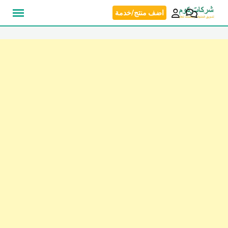
نتقل
اضف منتج/خدمة
لى
لمحتوى