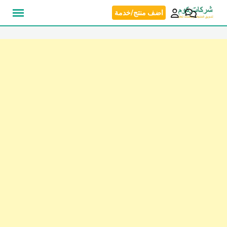
نتقل
اضف منتج/خدمة
لى
لمحتوى