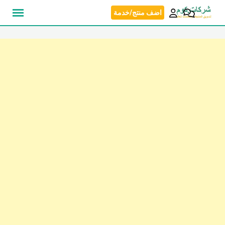
نتقل
اضف منتج/خدمة
لى
لمحتوى