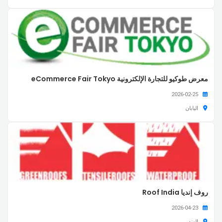
معرض طوكيو للتجارة الإلكترونية eCommerce Fair Tokyo
2026-02-25
اليابان
روف إنديا Roof India
2026-04-23
الهند