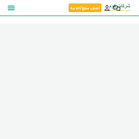
نتقل
اضف منتج/خدمة
لى
لمحتوى